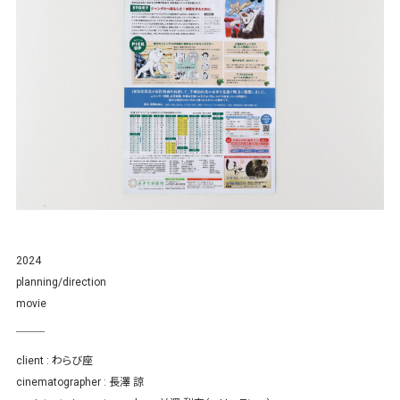
2024
planning/direction
movie
client : わらび座
cinematographer : 長澤 諒