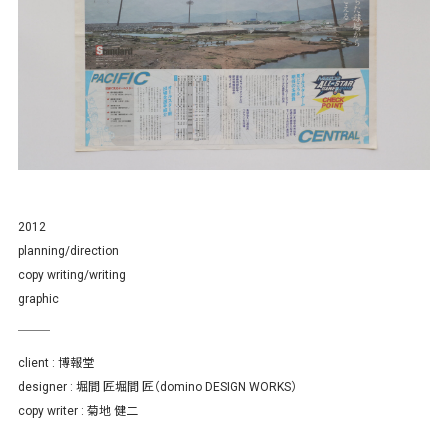
2012
planning/direction
copy writing/writing
graphic
client : 博報堂
designer : 堀間 匠堀間 匠（domino DESIGN WORKS）
copy writer : 菊地 健二