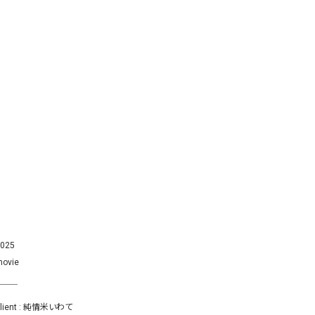
025
ovie
client : 純情米いわて