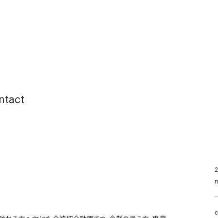
ntact
2
m