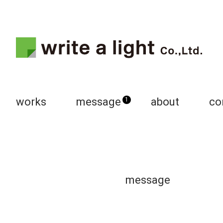
works
message
about
co
1
message