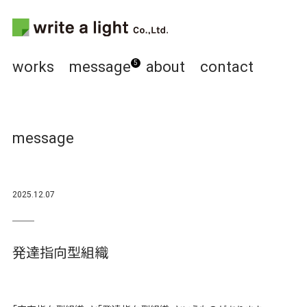
works
message
about
contact
5
message
2025.12.07
発達指向型組織