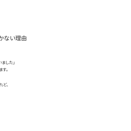
いかない理由
いました」
ます。
れど、