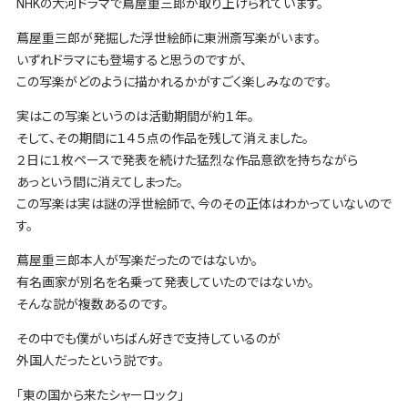
NHKの大河ドラマで蔦屋重三郎が取り上げられています。
蔦屋重三郎が発掘した浮世絵師に東洲斎写楽がいます。
いずれドラマにも登場すると思うのですが、
この写楽がどのように描かれるかがすごく楽しみなのです。
実はこの写楽というのは活動期間が約１年。
そして、その期間に１４５点の作品を残して消えました。
２日に１枚ペースで発表を続けた猛烈な作品意欲を持ちながら
あっという間に消えてしまった。
この写楽は実は謎の浮世絵師で、今のその正体はわかっていないので
す。
蔦屋重三郎本人が写楽だったのではないか。
有名画家が別名を名乗って発表していたのではないか。
そんな説が複数あるのです。
その中でも僕がいちばん好きで支持しているのが
外国人だったという説です。
「東の国から来たシャーロック」