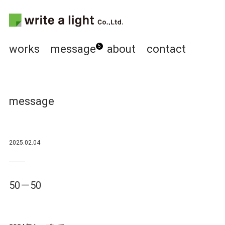
works
message
about
contact
5
message
2025.02.04
50－50